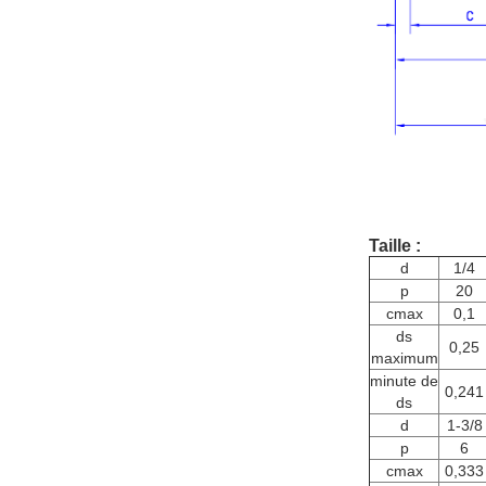
Taille :
d
1/4
p
20
cmax
0,1
ds
0,25
maximum
minute de
0,241
ds
d
1-3/8
p
6
cmax
0,333