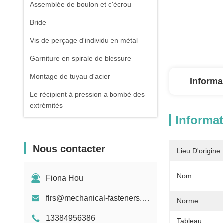
Assemblée de boulon et d'écrou
Bride
Vis de perçage d'individu en métal
Garniture en spirale de blessure
Montage de tuyau d'acier
Informa
Le récipient à pression a bombé des
extrémités
Informat
Tuyau d'acier sans couture galvanisé
Pièce forgéee et bâti
Nous contacter
Lieu D'origine:
Ressort de compression
Nom:
Fiona Hou
flrs@mechanical-fasteners.com
Norme:
13384956386
Tableau: