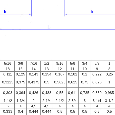
5/16
3/8
7/16
1/2
9/16
5/8
3/4
8/7
1
18
16
14
13
12
11
10
9
8
0,111
0,125
0,143
0,154
0,167
0,182
0,2
0,222
0,25
0,3125
0,375
0,4375
0,5
0,5625
0,625
0,75
0,875
1
0,303
0,364
0,426
0,488
0,55
0,611
0,735
0,859
0,985
1-1/2
1-3/4
2
2-1/4
2-1/2
2-3/4
3
3-1/4
3-1/2
6
s
4,5
4,5
4
4
4
4
4
0,333
0,4
0,444
0,444
0,5
0,5
0,5
0,5
0,5