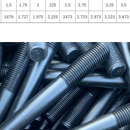
1,5
1,75
2
225
2,5
2,75
3,25
3,5
1479
1,727
1,975
2,225
2473
2,723
2,973
3,223
3,473