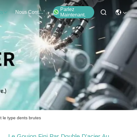
Parlez
Nous Contacter
ts
Maintenant.
 le type dents brutes
Le Goujon Fini Par Double D'acier Au