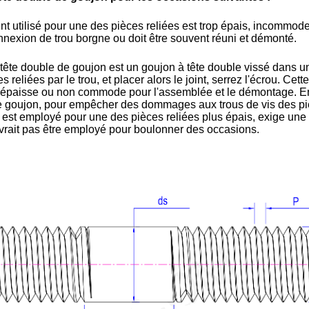
nt utilisé pour une des pièces reliées est trop épais, incommode
nexion de trou borgne ou doit être souvent réuni et démonté.
tête double de goujon est un goujon à tête double vissé dans une 
ies reliées par le trou, et placer alors le joint, serrez l'écrou.
op épaisse ou non commode pour l'assemblée et le démontage. E
 le goujon, pour empêcher des dommages aux trous de vis des pi
 est employé pour une des pièces reliées plus épais, exige une
evrait pas être employé pour boulonner des occasions.