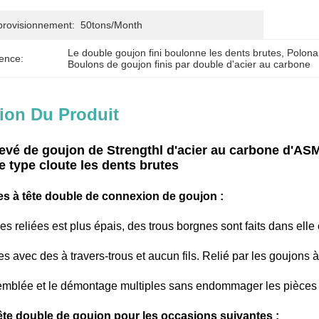
provisionnement:
50tons/month
Le double goujon fini boulonne les dents brutes
, 
Polona
ence:
Boulons de goujon finis par double d'acier au carbone
ion Du Produit
evé de goujon de Strengthl d'acier au carbone d'AS
e type cloute les dents brutes
es à tête double de connexion de goujon :
es reliées est plus épais, des trous borgnes sont faits dans elle
es avec des à travers-trous et aucun fils. Relié par les goujons 
semblée et le démontage multiples sans endommager les pièces re
ête double de goujon pour les occasions suivantes :