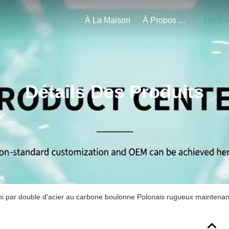
À La Maison
À Propos De Nous
Produi
Détails Des Produits
ni par double d'acier au carbone boulonne Polonais rugueux maintenant