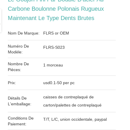
Carbone Boulonne Polonais Rugueux
Maintenant Le Type Dents Brutes
Nom De Marque:
FLRS or OEM
Numéro De
FLRS-S023
Modèle:
Nombre De
1 morceau
Pièces:
Prix:
usd0.1-50 per pc
caisses de contreplaqué de
Détails De
L'emballage:
carton/palettes de contreplaqué
Conditions De
T/T, L/C, union occidentale, paypal
Paiement: