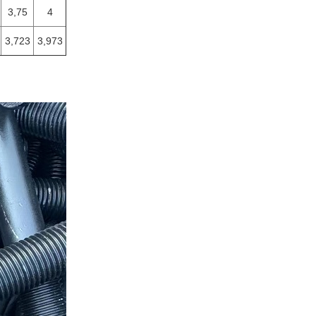
3,75
4
3,723
3,973