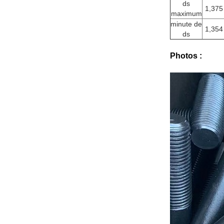
ds
1,375
maximum
minute de
1,354
ds
Photos :