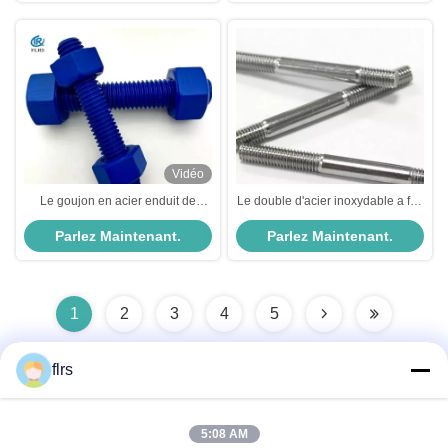
Vidéo
Le goujon en acier enduit de
Le double d'acier inoxydable a fini
polytétrafluoroéthylène boulonne
la propriété élevée filetée de
Parlez Maintenant.
Parlez Maintenant.
le boulon fileté fini par double de
goujons pour l'industrie
PTFE avec des écrous
automobile
1
2
3
4
5
flrs
Contactez rapidement
5:08 AM