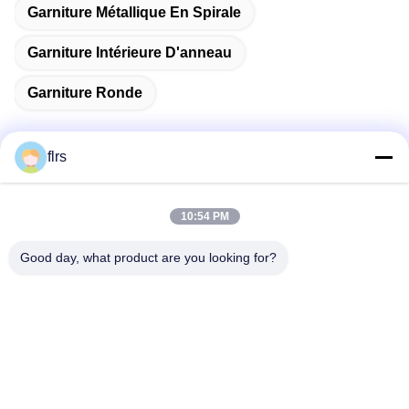
Garniture Métallique En Spirale
Garniture Intérieure D'anneau
Garniture Ronde
flrs
Contactez rapidement
10:54 PM
Adresse
Good day, what product are you looking for?
Avenue de l'Eurasien No.3939., secteur écologique de
Chanba, Xi'an, Chine
Télégramme
86-29-86613868
E-mail