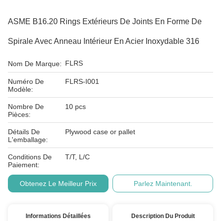
ASME B16.20 Rings Extérieurs De Joints En Forme De
Spirale Avec Anneau Intérieur En Acier Inoxydable 316
FLRS
Nom De Marque:
Numéro De
FLRS-I001
Modèle:
Nombre De
10 pcs
Pièces:
Détails De
Plywood case or pallet
L'emballage:
Conditions De
T/T, L/C
Paiement:
Obtenez Le Meilleur Prix
Parlez Maintenant.
Informations Détaillées
Description Du Produit