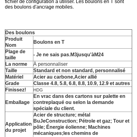
fichier de configuration à utiliser. Les boulons en T sont
des boulons d'ancrage mobiles.
Des boulons
Produit
Boulons en T
Nom
Plage de
- Je ne sais pas.
M3
jusqu'à
M24
taille
La norme
À personnaliser
Taille
Standard et non standard, personnalisé
Matériel
Acier au carbone,
Acier allié
Grade
Classe 4.8, 5.8, 6.8, 8.8, 10.9, 12.9 et autres
Finissez!
HDG
En vrac dans des cartons sur palette en
Emballage
contreplaqué ou selon la demande
spéciale du client.
Acier de structure; métal
Bu
Je
Construction; Pétrole et gaz; Tour et
Application
pôle; Énergie éolienne; Machines
du projet
mécaniques;
les chemins de