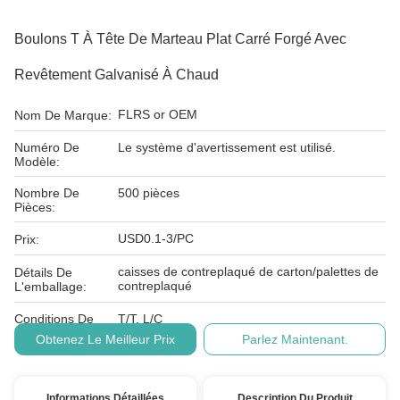
Boulons T À Tête De Marteau Plat Carré Forgé Avec
Revêtement Galvanisé À Chaud
FLRS or OEM
Nom De Marque:
Numéro De
Le système d'avertissement est utilisé.
Modèle:
Nombre De
500 pièces
Pièces:
USD0.1-3/PC
Prix:
caisses de contreplaqué de carton/palettes de
Détails De
contreplaqué
L'emballage:
Conditions De
T/T, L/C
Paiement:
Obtenez Le Meilleur Prix
Parlez Maintenant.
Informations Détaillées
Description Du Produit