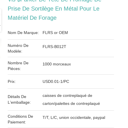
Prise De Sortilège En Métal Pour Le
Matériel De Forage
Nom De Marque:
FLRS or OEM
Numéro De
FLRS-B012T
Modèle:
Nombre De
1000 morceaux
Pièces:
Prix:
USD0.01-1/PC
caisses de contreplaqué de
Détails De
L'emballage:
carton/palettes de contreplaqué
Conditions De
T/T, L/C, union occidentale, paypal
Paiement: