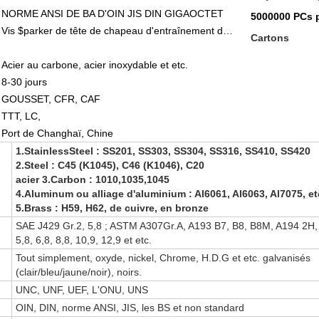
NORME ANSI DE BA D'OIN JIS DIN GIGAOCTET
5000000 PCs 
Vis $parker de tête de chapeau d'entraînement de sortilège
Cartons
Acier au carbone, acier inoxydable et etc.
8-30 jours
l :
GOUSSET, CFR, CAF
TTT, LC,
Port de Changhaï, Chine
1.StainlessSteel : SS201, SS303, SS304, SS316, SS410, SS420
2.Steel : C45 (K1045), C46 (K1046), C20
acier 3.Carbon : 1010,1035,1045
4.Aluminum ou alliage d'aluminium : Al6061, Al6063, Al7075, et
5.Brass : H59, H62, de cuivre, en bronze
SAE J429 Gr.2, 5,8 ; ASTM A307Gr.A, A193 B7, B8, B8M, A194 2H, 
5,8, 6,8, 8,8, 10,9, 12,9 et etc.
Tout simplement, oxyde, nickel, Chrome, H.D.G et etc. galvanisés
(clair/bleu/jaune/noir), noirs.
UNC, UNF, UEF, L'ONU, UNS
OIN, DIN, norme ANSI, JIS, les BS et non standard