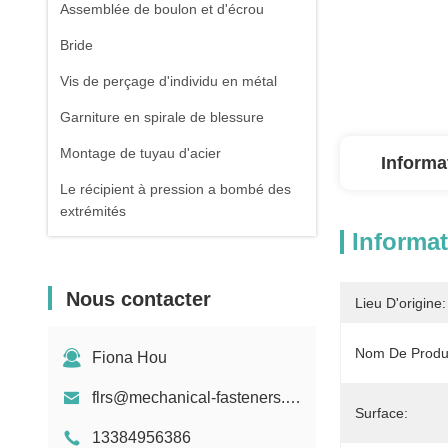
Assemblée de boulon et d'écrou
Bride
Vis de perçage d'individu en métal
Garniture en spirale de blessure
Montage de tuyau d'acier
Informa
Le récipient à pression a bombé des
extrémités
Informat
Tuyau d'acier sans couture galvanisé
Pièce forgéee et bâti
Nous contacter
Lieu D'origine:
Ressort de compression
Nom De Produi
Fiona Hou
flrs@mechanical-fasteners.com
Surface:
13384956386