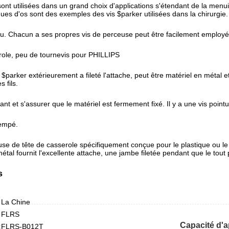
ont utilisées dans un grand choix d'applications s'étendant de la menui
ues d'os sont des exemples des vis $parker utilisées dans la chirurgie.
du. Chacun a ses propres vis de perceuse peut être facilement employé e
erole, peu de tournevis pour PHILLIPS
 $parker extérieurement a fileté l'attache, peut être matériel en métal 
 fils.
sant et s'assurer que le matériel est fermement fixé. Il y a une vis pointu
rempé.
euse de tête de casserole spécifiquement conçue pour le plastique ou l
étal fournit l'excellente attache, une jambe filetée pendant que le tout 
s
La Chine
FLRS
Capacité d'
:
FLRS-B012T