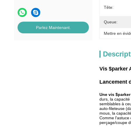
Tête:
Queue:
Parlez Maintenant.
Mettre en évid
Descript
Vis $parker 
Lancement d
Une vis $parker
durs, la capacité
semblables à ceux
auto-fileteuse (d
mous, la capacité
Comme l'astuce d'
perçage/coupe de