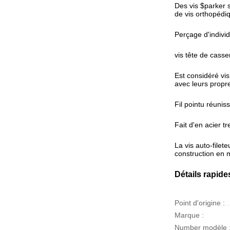
Des vis $parker s
de vis orthopédiq
Perçage d'indivi
vis tête de cass
Est considéré vis
avec leurs propres
Fil pointu réunis
Fait d'en acier t
La vis auto-filet
construction en m
Détails rapide
Point d'origine :
Marque :
Number modèle 