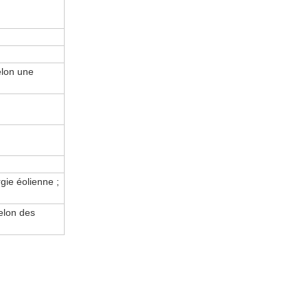
elon une
gie éolienne ;
selon des