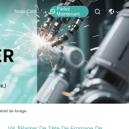
Parlez
Nous Contacter
ts
Maintenant.
ériel de forage
Vis $parker De Tête De Fromage De