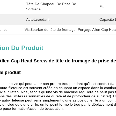
Tête De Chapeau De Prise De 
Fil:
Sortilège
Autotaraudant
Capacité 
ence:
Vis $parker de tête de fromage
, 
Perçage Allen Cap He
ion Du Produit
Allen Cap Head Screw de tête de fromage de prise de 
e produit
est une vis qui peut taper son propre trou pendant qu'il est conduit dans
 auto-fileteuse est souvent créée en coupant un espace dans la continuit
 sur l'atap. Ainsi, tandis qu'une vis de machine régulière ne peut pas
ans des limites raisonnables de dureté et de profondeur de substrat). P
 auto-fileteuse peut venir simplement d'une astuce qui effile à un poin
un clou ou d'une vrille, un tel point forme le trou par le déplacement 
 puce-formation/action de évacuation.