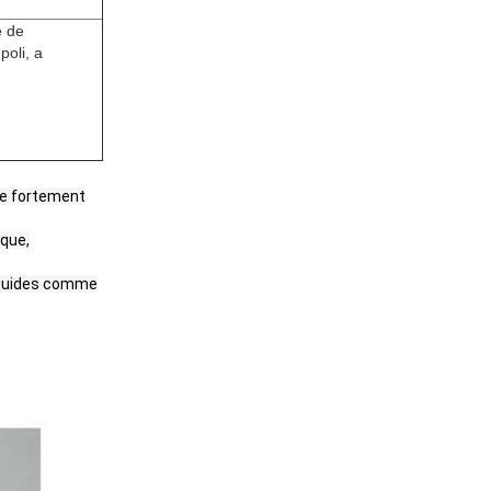
e de
poli, a
re fortement
ique,
liquides comme