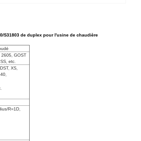
0/S31803 de duplex pour l'usine de chaudière
soudé
N 2605, GOST
SS, etc.
DST, XS,
40,
.
dius/R=1D,