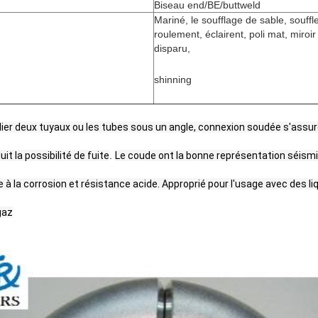
Biseau end/BE/buttweld
Mariné, le soufflage de sable, souffl
roulement, éclairent, poli mat, miroir 
disparu,
shinning
lier deux tuyaux ou les tubes sous un angle, connexion soudée s'assu
uit la possibilité de fuite
.
Le coude ont la bonne représentation séism
 à la corrosion et résistance acide. Approprié pour l'usage avec des 
gaz