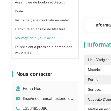
Assemblée de boulon et d'écrou
Bride
Vis de perçage d'individu en métal
Informa
Garniture en spirale de blessure
Montage de tuyau d'acier
Informat
Le récipient à pression a bombé des
extrémités
Lieu D'origine:
Tuyau d'acier sans couture galvanisé
Matériel:
Pièce forgéee et bâti
Nous contacter
Ressort de compression
Forme:
Fiona Hou
Surface:
flrs@mechanical-fasteners.com
Capacité D'ap
13384956386
Mettre en évid