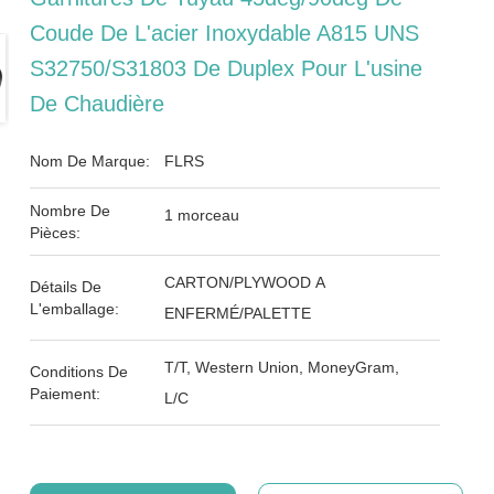
Coude De L'acier Inoxydable A815 UNS
S32750/S31803 De Duplex Pour L'usine
De Chaudière
Nom De Marque:
FLRS
Nombre De
1 morceau
Pièces:
CARTON/PLYWOOD A
Détails De
L'emballage:
ENFERMÉ/PALETTE
T/T, Western Union, MoneyGram,
Conditions De
Paiement:
L/C