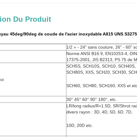
ion Du Produit
uyau 45deg/90deg de coude de l'acier inoxydable A815 UNS S3275
1/2 » - 24" sans couture, 26" - 60" 
Norme ANSI B16.9, EN10253-4, DI
17375-2001, JIS B2313, PS 75 de M
SCH5S, SCH10S, SCH10, SCH40S, 
SCH80S, XXS, SCH20, SCH30, SCH
oi
SCH60, SCH80, SCH160, XXS et etc
30° 45° 60° 90° 180°, etc.
LR/long radius/R=1.5D, SR/Shrot ra
divers rayon : 3D, 4D, 5D, 6D, 7D,
10D, 20D etc.