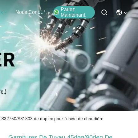
Parlez
Nous Contacter
ts
Maintenant.
 S32750/S31803 de duplex pour l'usine de chaudière
Garnitures De Tuyau 45deg/90deg De