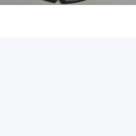
es:
MSS SP95 A Forgé Le Mamelon Étampé
Têt
 Étampé Forgé
actez rapidement
dresse