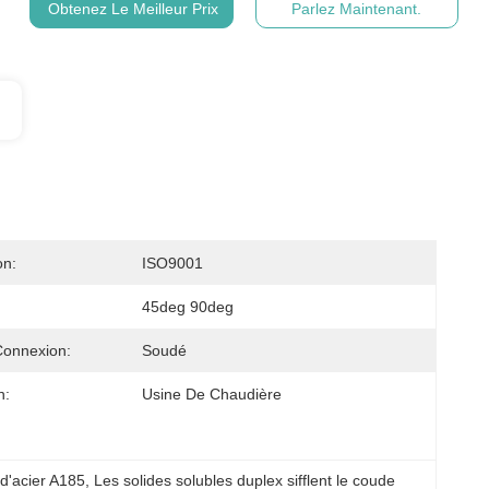
Obtenez Le Meilleur Prix
Parlez Maintenant.
on:
ISO9001
45deg 90deg
Connexion:
Soudé
n:
Usine De Chaudière
d'acier A185
, 
Les solides solubles duplex sifflent le coude