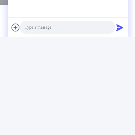
e De Sortilège 3000LB Forgée Sans Couture
Photo
Video Call
Audio Call
Notre newsletter
Abonnez-vous à notre newsletter pour des réductions et plus
encore.