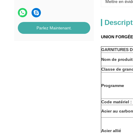
Mettre en évid
Descript
Parlez Maintenant.
UNION FORGÉE 
GARNITURES D
Nom de produit
Classe de gran
Programme
Code matériel :
Acier au carbo
Acier allié