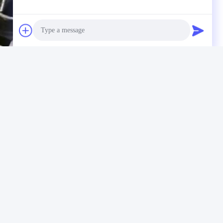
Photo
Video Call
Audio Call