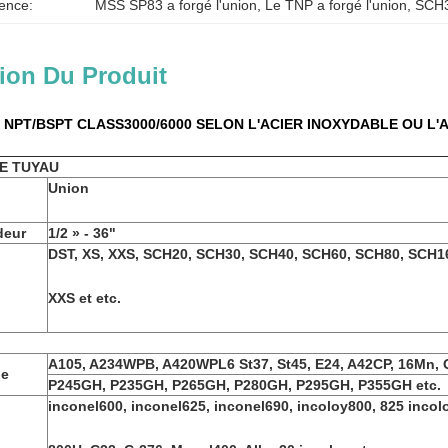
ence:
MSS SP83 a forgé l'union
, 
Le TNP a forgé l'union
, 
SCH3
ion Du Produit
NPT/BSPT CLASS3000/6000 SELON L'ACIER INOXYDABLE OU L'
E TUYAU
Union
deur
1/2 » - 36"
DST, XS, XXS, SCH20, SCH30, SCH40, SCH60, SCH80, SCH1
XXS et etc.
A105, A234WPB, A420WPL6 St37, St45, E24, A42CP, 16Mn, 
ne
P245GH, P235GH, P265GH, P280GH, P295GH, P355GH etc.
inconel600, inconel625, inconel690, incoloy800, 825 incol