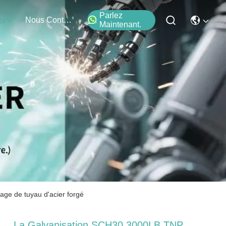
Parlez
Nous Contacter
ts
Maintenant.
ge de tuyau d'acier forgé
La Galvanisation SCH30 3000LB TNP