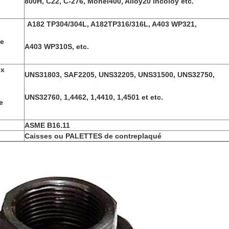
800H, C22, C-276, Monel400, Alloy20 incoloy etc.
A182 TP304/304L, A182TP316/316L, A403 WP321,
le
A403 WP310S, etc.
ex
UNS31803, SAF2205, UNS32205, UNS31500, UNS32750,
UNS32760, 1,4462, 1,4410, 1,4501 et etc.
e
ASME B16.11
Caisses ou PALETTES de contreplaqué