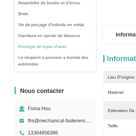
Assemblée de boulon et d'écrou
Bride
Vis de perçage d'individu en métal
Informa
Garniture en spirale de blessure
Montage de tuyau d'acier
Informat
Le récipient à pression a bombé des
extrémités
Tuyau d'acier sans couture galvanisé
Lieu D'origine:
Pièce forgéee et bâti
Nous contacter
Matériel:
Ressort de compression
Fiona Hou
Estimation De 
flrs@mechanical-fasteners.com
Taille:
13384956386