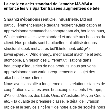
La croix en acier standard de l'attache M2-M64 a
enfoncé les vis $parker fraisées augmentées de tête
Shaanxi s'épanouissent Cie. industrielle, Ltd
est
particulièrement engagé dedans
recherche
,
fabrication
et
approvisionnement
attaches comprenant
vis, boulons,
n
uts,
W
calcinateurs
etc. avec standard et adapté aux besoins du
client. Nos produits sont
habituellement utilisé dedans
s
tructural
s
teel
, m
et autres
b
u
l'IL
tintement
,
o
il&
g
As
,
t
ower&
p
vieux
, W
Ind
e
nergy
, m
echanical
m
achine
et a
etc.
utomobile.
En raison des Di
fferent
utilisation
s dans
beaucoup d'industries
de nos produits, nous pouvons
approvisionner aux variousrequirements au sujet des
attaches de nos clients.
Nous avons installé à long terme et les relations stables de
coopération d'affaires avec beaucoup de clients l'Europe,
d'Asie, d'Afrique, des Etats-Unis, d'Australie, Moyen-Orient
etc. « la qualité de première classe, le délai de livraison
rapide et le service sincère » de notre aide de société nous