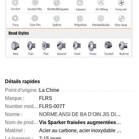
Détails rapides
Point d'origine :
La Chine
Marque :
FLRS
Number modèle :
FLRS-007T
Norme :
NORME ANSI DE BA D'OIN JIS DIN GIGAOCTET
Nom de produit :
Vis $parker fraisées augmentées enfoncées par croix de tête
Matériel :
Acier au carbone, acier inoxydable et etc.
La livraison :
7-15 jours