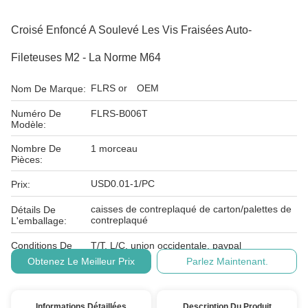
Croisé Enfoncé A Soulevé Les Vis Fraisées Auto-
Fileteuses M2 - La Norme M64
FLRS or OEM
Nom De Marque:
Numéro De
FLRS-B006T
Modèle:
Nombre De
1 morceau
Pièces:
USD0.01-1/PC
Prix:
caisses de contreplaqué de carton/palettes de
Détails De
contreplaqué
L'emballage:
Conditions De
T/T, L/C, union occidentale, paypal
Paiement:
Obtenez Le Meilleur Prix
Parlez Maintenant.
Informations Détaillées
Description Du Produit