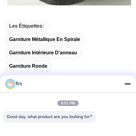
Les Étiquettes:
Garniture Métallique En Spirale
Garniture Intérieure D'anneau
Garniture Ronde
flrs
Contactez rapidement
6:51 PM
Good day, what product are you looking for?
Adresse
Avenue de l'Eurasien No.3939., secteur écologique de
Chanba, Xi'an, Chine